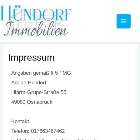
Zum
MAI
Inhalt
MEN
springen
Impressum
Angaben gemäß § 5 TMG
Adrian Hündorf
Hiärm-Grupe-Straße 55
49080 Osnabrück
Kontakt
Telefon: 017663467462